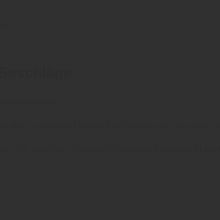
arge
 Beschläge
artigen Wohnwert
til ist, so individuell können Ihre Ansprüche bei Innentüren, 
ck, CPL, Innentüren, Haustüren, Türdrücker, Beschläge für
Mar