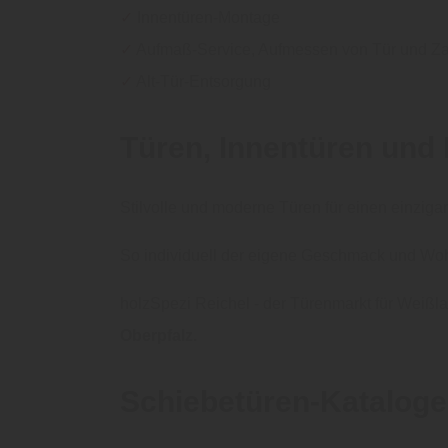
✓
Innentüren-Montage
✓
Aufmaß-Service, Aufmessen von Tür und Z
✓
Alt-Tür-Entsorgung
Türen, Innentüren und
Stilvolle und moderne Türen für einen einzig
So individuell der eigene Geschmack und Wohns
holzSpezi Reichel - der Türenmarkt für Weißla
Oberpfalz.
Schiebetüren-Kataloge