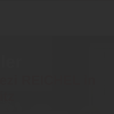
ler
pezi REICHEL in
itz