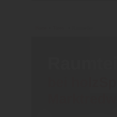
Home
Türen
Raumteiler
Raumtei
bei holzS
Marktredw