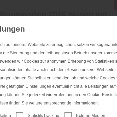
Traumgarten 2026 planen mit
. Auch in Nischen, als Durchgangstür, vor
holzSpezi Reichel
nd Ankleiden kommen sie oft zum Einsatz.
llungen
etüren vom Boden bis zur Decke. Sie lassen sich
chen Materialien wie Metall, Kunststoff oder Glas
ch auf unserer Webseite zu ermöglichen, setzen wir sogenannt
s Wohnambiente.
ür die Steuerung und den reibungslosen Betrieb unserer komm
erwenden wir Cookies zur anonymen Erhebung von Statistiken s
g für Ihren Raumteiler, für Ihre Schiebetüre nach Maß.
sonalisierter Inhalte auch nach dem Besuch unserer Webseite 
 für Raumteiler - Schiebetüren
ungen können Sie selbst entscheiden, ob und welche Cookies S
er getätigten Einstellungen eventuell nicht alle Leistungen au
ente Raumteiler
gung können Sie jederzeit widerrufen und in den Cookie-Einste
betüren
isen
finden Sie weitere entsprechende Informationen.
las, Motivdruck und Rillenschliff
nd Metall
keting
Statistik/Tracking
Externe Medien