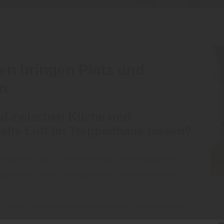
en bringen Platz und
um
and zwischen Küche und
kalte Luft im Treppenhaus lassen?
 Raumteiler aus Schiebetüren die Großzügigkeit des
aus einem Raum zwei getrennte Funktionsbereiche
n offen: Schiebetüren mit Holzrahmen, mit Alurahmen,