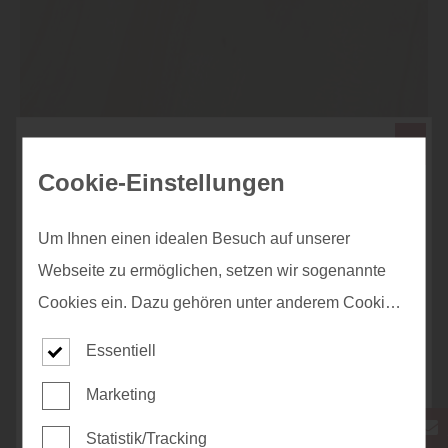
Traumgarten 2026 planen mit
Cookie-Einstellungen
holzSpezi Reichel
Um Ihnen einen idealen Besuch auf unserer
Webseite zu ermöglichen, setzen wir sogenannte
MeisterDesign Parkett - Buche lebhaft
Cookies ein. Dazu gehören unter anderem Cookies,
gedämpft
die für die Steuerung und den reibungslosen Betrieb
Essentiell
unserer kommerziellen Unternehmensseite
Marketing
notwendig sind. Zusätzlich verwenden wir Cookies
zur anonymen Erhebung von Statistiken sowie
Statistik/Tracking