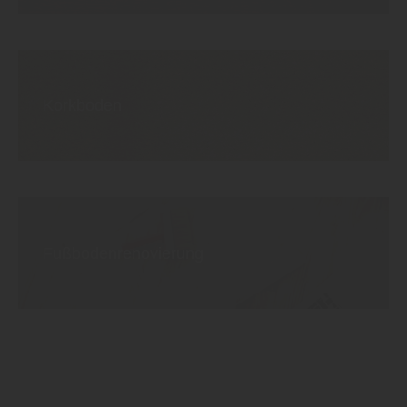
Korkboden
Fußboden
renovierung