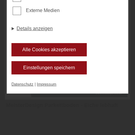
solche, die zur Ausspielung und Anzeige
Externe Medien
personalisierter Inhalte auch nach dem Besuch
unserer Webseite eingesetzt werden können. Durch
Details anzeigen
unsere Cookie-Einstellungen können Sie selbst
entscheiden, ob und welche Cookies Sie zulassen
Alle Cookies akzeptieren
möchten. Bitte beachten Sie, dass anhand Ihrer
getätigten Einstellungen eventuell nicht alle
Einstellungen speichern
Leistungen auf der Webseite zur Verfügung stehen
können. Ihre Einwilligung können Sie jederzeit
Datenschutz
|
Impressum
widerrufen und in den Cookie-Einstellungen
entsprechend ändern. In unseren
MeisterDesign Parkettboden - Eiche lebhaft
Datenschutzhinweisen
finden Sie weitere
entsprechende Informationen.