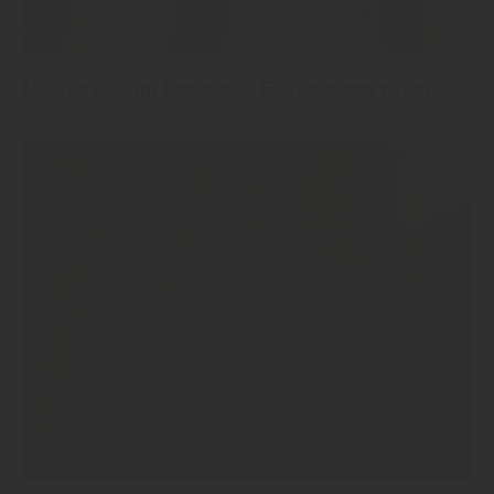
MeisterDesign laminate - Fishermann wharf