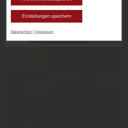
• ÖL-LASUR
möchten. Bitte beachten Sie, dass anhand Ihrer
• ÖL-IMPRÄGNIERUNG
getätigten Einstellungen eventuell nicht alle
Einstellungen speichern
• VORSTREICHFARBE
Leistungen auf der Webseite zur Verfügung stehen
können. Ihre Einwilligung können Sie jederzeit
Datenschutz
|
Impressum
widerrufen und in den Cookie-Einstellungen
entsprechend ändern. In unseren
Datenschutzhinweisen
finden Sie weitere
entsprechende Informationen.