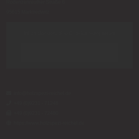
Rodenzenreuther Straße 6
95615
Marktredwitz
Inhalt blockiert, bitte Cookies akzeptieren!
Cookies externer Medien akzeptieren
info@holzspezi-reichel.de
+49 (0)9231 - 71248
+49 (0)9231 - 72480
https://www.holzspezi-reichel.de