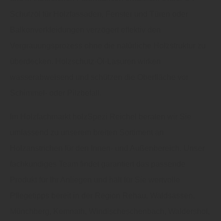
Schutzöl für Holzfassaden, Fenster und Türen oder
Balkonverkleidungen verzögert effektiv den
Vergrauungsprozess ohne die natürliche Holzstruktur zu
überdecken. Holzschutz-Öl-Lasuren wirken
wasserabweisend und schützen die Oberfläche vor
Schimmel- oder Pilzbefall.
Im Holzfachmarkt holzSpezi Reichel beraten wir Sie
umfassend zu unserem breiten Sortiment an
Holzanstrichen für den Innen- und Außenbereich. Unser
fachkundiges Team findet garantiert das passende
Produkt für Ihr Anliegen und hält für Sie wertvolle
Pflegetipps bereit in der Region Rehau, Waldsassen,
Münchberg, Kemnath, Windischeschenbach, Waldershof,