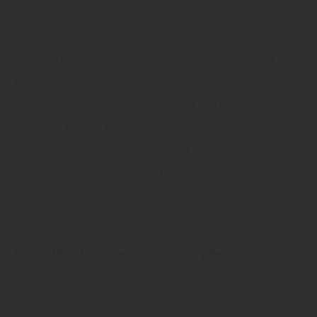
Naturborsten und eine milde Seifenlauge. Damit Sie nicht
ausrutschen, entfernen Sie alle Moose. Danach spülen
Sie das Holz noch einmal ab und lassen es gut trocknen.
Bangkirai-Holzterrassen sollten einmal im Jahr geölt
werden. Tragen Sie das Öl dünn auf und lassen Sie es
trocknen. Je nach Farbintensität ist ein zweiter Auftrag
nötig. Tragen Sie Handschuhe und Schutzbrille, denn
das Spezialöl färbt kräftig und sollte auch nicht in die
Augen kommen.“
Einen WPC-Terrassenbelag richtig pflegen
WPC ist ein Verbundstoff aus Holz und Kunststoff und als
Terrassenbelag sehr beliebt. Die Witterung macht dem