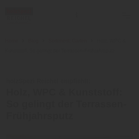
Harald Reichel Holzgroß- u. Einzelhandel GmbH & Co.KG
Home
Blog
Sortiment: Garten
Holz, WPC &
Kunststoff: So gelingt der Terrassen-Frühjahrsputz
holzSpezi Reichel empfiehlt:
Holz, WPC & Kunststoff:
So gelingt der Terrassen-
Frühjahrsputz