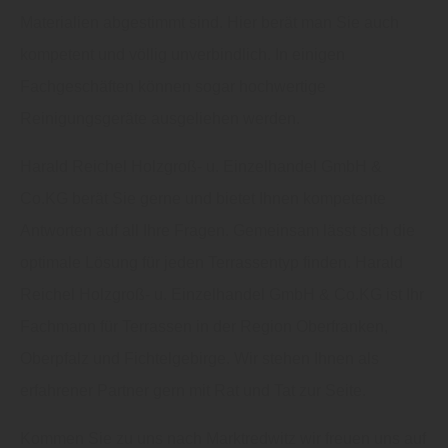
Materialien abgestimmt sind. Hier berät man Sie auch
kompetent und völlig unverbindlich. In einigen
Fachgeschäften können sogar hochwertige
Reinigungsgeräte ausgeliehen werden.
Harald Reichel Holzgroß- u. Einzelhandel GmbH &
Co.KG berät Sie gerne und bietet Ihnen kompetente
Antworten auf all Ihre Fragen. Gemeinsam lässt sich die
optimale Lösung für jeden Terrassentyp finden. Harald
Reichel Holzgroß- u. Einzelhandel GmbH & Co.KG ist Ihr
Fachmann für Terrassen in der Region Oberfranken,
Oberpfalz und Fichtelgebirge. Wir stehen Ihnen als
erfahrener Partner gern mit Rat und Tat zur Seite.
Kommen Sie zu uns nach Marktredwitz wir freuen uns auf