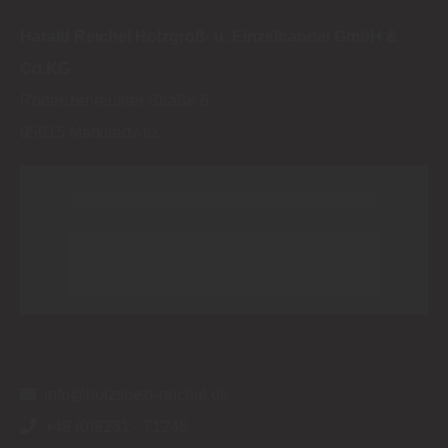
Harald Reichel Holzgroß- u. Einzelhandel GmbH &
Co.KG
Rodenzenreuther Straße 6
95615
Marktredwitz
Inhalt blockiert, bitte Cookies akzeptieren!
Cookies externer Medien akzeptieren
info@holzspezi-reichel.de
+49 (0)9231 - 71248