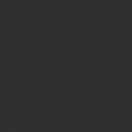
Datenschutzhinweisen
finden Sie weitere
entsprechende Informationen.
Osmo Holzanstriche Innen
Farben, Holzfarben, Lasuren, Holzschutz, Lacke,
Holzlack, Farben und Öle für Innen
Osmo
Farben
Farben